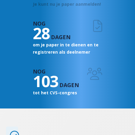
Je kunt nu je paper aanmelden!
NOG
28
DAGEN
om je paper in te dienen en te
registreren als deelnemer
NOG
103
DAGEN
tot het CVS-congres