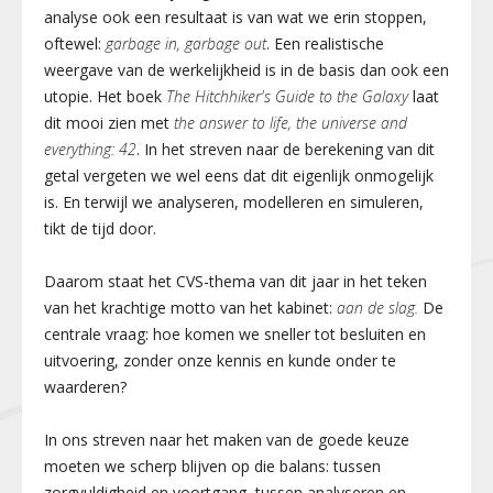
analyse ook een resultaat is van wat we erin stoppen,
oftewel:
garbage
in,
garbage
out
. Een realistische
weergave van de werkelijkheid is in de basis dan ook een
utopie. Het boek
The Hitchhiker's Guide to the Galaxy
laat
dit mooi zien met
the answer to life, the universe and
everything: 42
. In het streven naar de berekening van dit
getal vergeten we wel eens dat dit eigenlijk onmogelijk
is. En terwijl we analyseren, modelleren en simuleren,
tikt de tijd door.
Daarom staat het CVS-thema van dit jaar in het teken
van het krachtige motto van het kabinet:
aan de slag.
De
centrale vraag: hoe komen we sneller tot besluiten en
uitvoering, zonder onze kennis en kunde onder te
waarderen?
In ons streven naar het maken van de goede keuze
moeten we scherp blijven op die balans: tussen
zorgvuldigheid en voortgang, tussen analyseren en